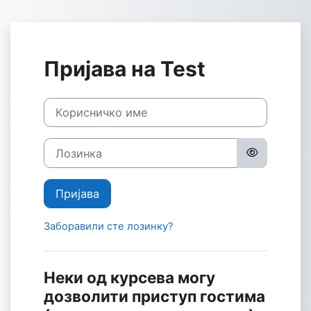
Иди на главни садржај
Пријава на Test
Корисничко име
Лозинка
Пријава
Заборавили сте лозинку?
Неки од курсева могу
дозволити приступ гостима